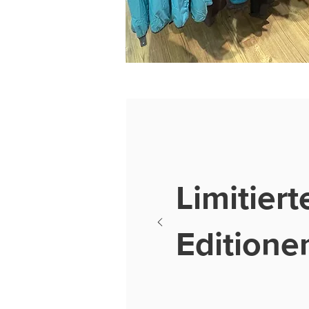
Limitiert
Editione