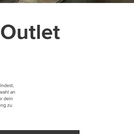
Outlet
indest,
swahl an
r dein
ung zu