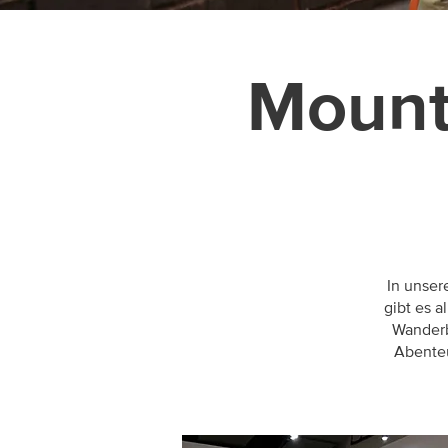
Mount
In unser
gibt es a
Wanderb
Abenteu