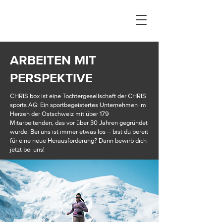
ARBEITEN MIT
PERSPEKTIVE
CHRIS box ist eine Tochtergesellschaft der CHRIS
sports AG: Ein sportbegeistertes Unternehmen im
Herzen der Ostschweiz mit über 179
Mitarbeitenden, das vor über 30 Jahren gegründet
wurde. Bei uns ist immer etwas los – bist du bereit
für eine neue Herausforderung? Dann bewirb dich
jetzt bei uns!