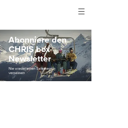
Abonniere den
CHRIS box
Newsletter
Nie wieder einen Salestermin
verpassen