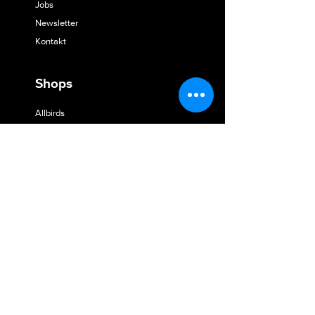
Jobs
Newsletter
Kontakt
Shops
Allbirds
Arena
Evoc
Fox Racing
Giro
Kari Traa
Keenfootwear
Mountain Hardwear
New Balance
Kontakt