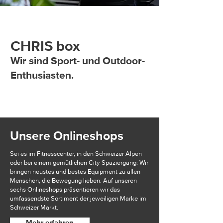
CHRIS box
Wir sind Sport- und Outdoor-
Enthusiasten.
Unsere Onlineshops
Sei es im Fitnesscenter, in den Schweizer Alpen
oder bei einem gemütlichen City-Spaziergang: Wir
bringen neustes und bestes Equipment zu allen
Menschen, die Bewegung lieben. Auf unseren
sechs Onlineshops präsentieren wir das
umfassendste Sortiment der jeweiligen Marke im
Schweizer Markt.
Mehr erfahren